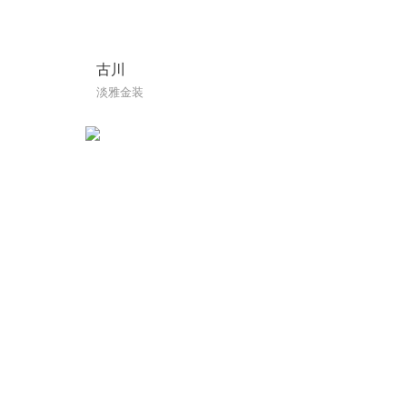
古川
淡雅金装